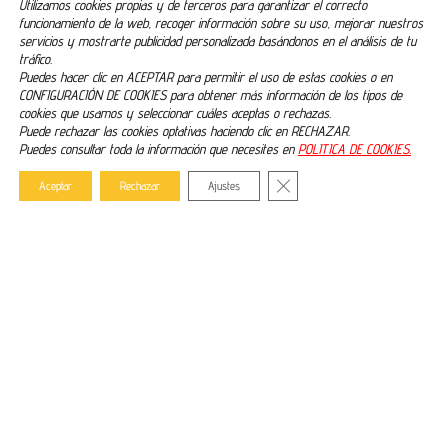
Utilizamos cookies propias y de terceros para garantizar el correcto
funcionamiento de la web, recoger información sobre su uso, mejorar nuestros
servicios y mostrarte publicidad personalizada basándonos en el análisis de tu
tráfico.
Puedes hacer clic en ACEPTAR para permitir el uso de estas cookies o en
CONFIGURACIÓN DE COOKIES para obtener más información de los tipos de
cookies que usamos y seleccionar cuáles aceptas o rechazas.
Puede rechazar las cookies optativas haciendo clic en RECHAZAR.
Puedes consultar toda la información que necesites en
POLITICA DE COOKIES.

Cerrar el banner de cookies RG
Aceptar
Rechazar
Ajustes
Hnos. Alvarez
Acercar el marisco, las
carnes y pescados de
calidad, es el objetivo del
Restaurante Marisquería